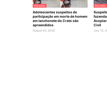
POLICIAL
POLICIAL
Adolescentes suspeitos de
Suspeit
participação em morte de homem
fazenda
em lanchonete do Crato são
Acopiara
apreendidos
Civil
August 05, 2026
July 10, 