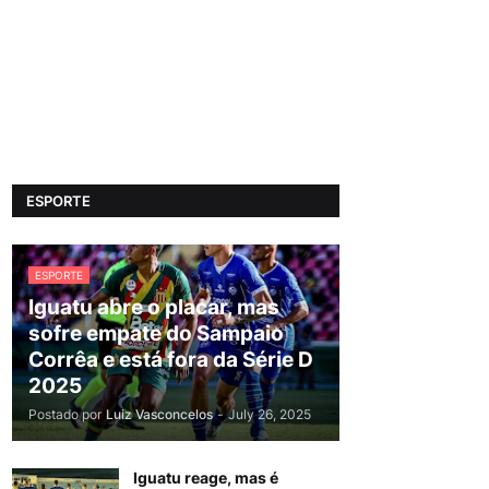
ESPORTE
ESPORTE
Iguatu abre o placar, mas
sofre empate do Sampaio
Corrêa e está fora da Série D
2025
Postado por
Luiz Vasconcelos
-
July 26, 2025
Iguatu reage, mas é