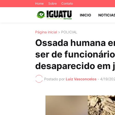
Home
Sobre
Contato
INICIO
NOTICIA
Página inicial
POLICIAL
Ossada humana e
ser de funcionári
desaparecido em j
Postado por
Luiz Vasconcelos
-
4/19/20