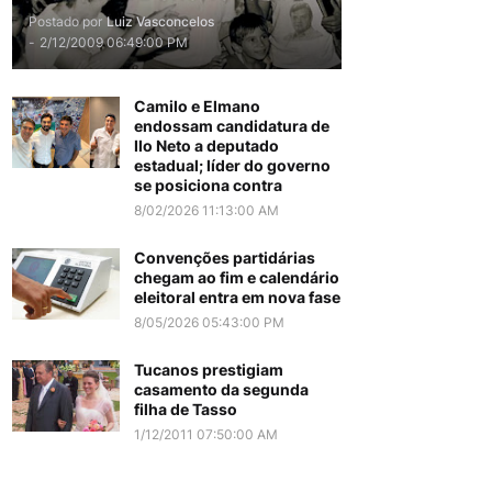
Postado por
Luiz Vasconcelos
-
2/12/2009 06:49:00 PM
Camilo e Elmano
endossam candidatura de
Ilo Neto a deputado
estadual; líder do governo
se posiciona contra
8/02/2026 11:13:00 AM
Convenções partidárias
chegam ao fim e calendário
eleitoral entra em nova fase
8/05/2026 05:43:00 PM
Tucanos prestigiam
casamento da segunda
filha de Tasso
1/12/2011 07:50:00 AM