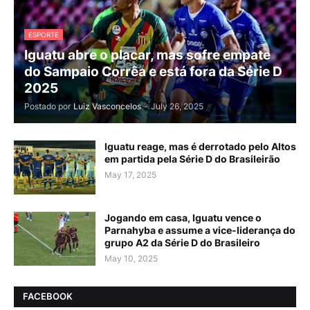
ESPORTE
Iguatu abre o placar, mas sofre empate
do Sampaio Corrêa e está fora da Série D
2025
Postado por
Luiz Vasconcelos
-
July 26, 2025
Iguatu reage, mas é derrotado pelo Altos
em partida pela Série D do Brasileirão
May 17, 2025
Jogando em casa, Iguatu vence o
Parnahyba e assume a vice-liderança do
grupo A2 da Série D do Brasileiro
May 10, 2025
FACEBOOK