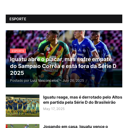
ESPORTE
ESPORTE
Iguatu abre o placar, mas sofre empate
do Sampaio Corrêa e está fora da Série D
2025
Postado por
Luiz Vasconcelos
-
July 26, 2025
Iguatu reage, mas é derrotado pelo Altos
em partida pela Série D do Brasileirão
May 17, 2025
Jogando em casa, Iguatu vence o