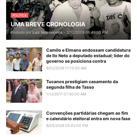
POLITICA
UMA BREVE CRONOLOGIA
Postado por
Luiz Vasconcelos
-
2/12/2009 06:49:00 PM
Camilo e Elmano endossam candidatura
de Ilo Neto a deputado estadual; líder do
governo se posiciona contra
8/02/2026 11:13:00 AM
Tucanos prestigiam casamento da
segunda filha de Tasso
1/12/2011 07:50:00 AM
Convenções partidárias chegam ao fim
e calendário eleitoral entra em nova fase
8/05/2026 05:43:00 PM