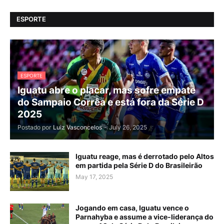
ESPORTE
ESPORTE
Iguatu abre o placar, mas sofre empate
do Sampaio Corrêa e está fora da Série D
2025
Postado por
Luiz Vasconcelos
-
July 26, 2025
Iguatu reage, mas é derrotado pelo Altos
em partida pela Série D do Brasileirão
May 17, 2025
Jogando em casa, Iguatu vence o
Parnahyba e assume a vice-liderança do