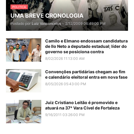
POLITICA
UMA BREVE CRONOLOGIA
Postado por
Luiz Vasconcelos
-
2/12/2009 06:49:00 PM
Camilo e Elmano endossam candidatura
de Ilo Neto a deputado estadual; líder do
governo se posiciona contra
8/02/2026 11:13:00 AM
Convenções partidárias chegam ao fim
e calendário eleitoral entra em nova fase
8/05/2026 05:43:00 PM
Juiz Cristiano Leitão é promovido e
atuará na 37ª Vara Cível de Fortaleza
9/16/2011 03:26:00 PM