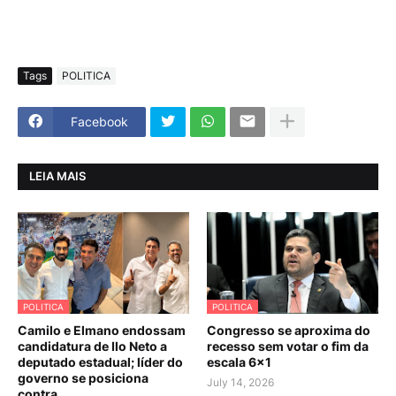
Tags
POLITICA
Facebook
LEIA MAIS
POLITICA
POLITICA
Camilo e Elmano endossam
Congresso se aproxima do
candidatura de Ilo Neto a
recesso sem votar o fim da
deputado estadual; líder do
escala 6×1
governo se posiciona
July 14, 2026
contra