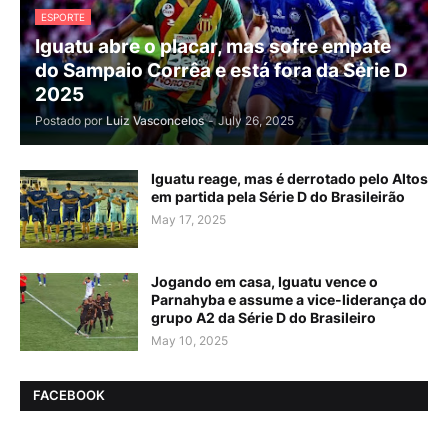
ESPORTE
Iguatu abre o placar, mas sofre empate
do Sampaio Corrêa e está fora da Série D
2025
Postado por
Luiz Vasconcelos
-
July 26, 2025
Iguatu reage, mas é derrotado pelo Altos
em partida pela Série D do Brasileirão
May 17, 2025
Jogando em casa, Iguatu vence o
Parnahyba e assume a vice-liderança do
grupo A2 da Série D do Brasileiro
May 10, 2025
FACEBOOK