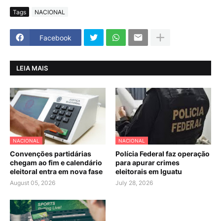
Tags
NACIONAL
Facebook
LEIA MAIS
NACIONAL
NACIONAL
Convenções partidárias
Polícia Federal faz operação
chegam ao fim e calendário
para apurar crimes
eleitoral entra em nova fase
eleitorais em Iguatu
August 05, 2026
July 28, 2026