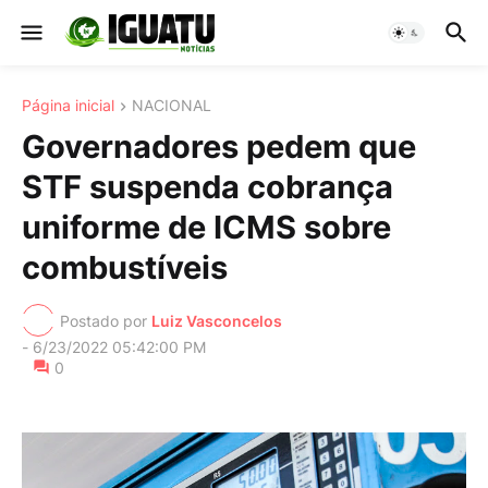
Página inicial
NACIONAL
Governadores pedem que
STF suspenda cobrança
uniforme de ICMS sobre
combustíveis
Postado por
Luiz Vasconcelos
-
6/23/2022 05:42:00 PM
0