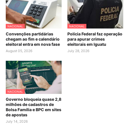
NACIONAL
NACIONAL
Convenções partidárias
Polícia Federal faz operação
chegam ao fim e calendário
para apurar crimes
eleitoral entra em nova fase
eleitorais em Iguatu
August 05, 2026
July 28, 2026
NACIONAL
Governo bloqueia quase 2,8
milhões de cadastros de
Bolsa Família e BPC em sites
de apostas
July 14, 2026