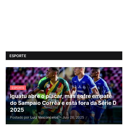
ESPORTE
ESPORTE
Iguatu abre o placar, mas sofre empate
do Sampaio Corrêa e está fora da Série D
2025
Postado por
Luiz Vasconcelos
-
July 26, 2025