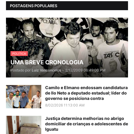
POSTAGENS POPULARES
POLITICA
UMA BREVE CRONOLOGIA
Postado por
Luiz Vasconcelos
-
2/12/2009 06:49:00 PM
Camilo e Elmano endossam candidatura
de Ilo Neto a deputado estadual; líder do
governo se posiciona contra
8/02/2026 11:13:00 AM
Justiça determina melhorias no abrigo
domiciliar de crianças e adolescentes de
Iguatu