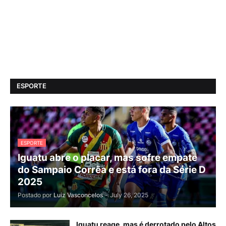
ESPORTE
ESPORTE
Iguatu abre o placar, mas sofre empate
do Sampaio Corrêa e está fora da Série D
2025
Postado por
Luiz Vasconcelos
-
July 26, 2025
Iguatu reage, mas é derrotado pelo Altos