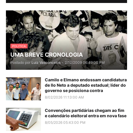
POLITICA
UMA BREVE CRONOLOGIA
Postado por
Luiz Vasconcelos
-
2/12/2009 06:49:00 PM
Camilo e Elmano endossam candidatura
de Ilo Neto a deputado estadual; líder do
governo se posiciona contra
8/02/2026 11:13:00 AM
Convenções partidárias chegam ao fim
e calendário eleitoral entra em nova fase
8/05/2026 05:43:00 PM