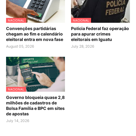
NACIONAL
NACIONAL
Convenções partidárias
Polícia Federal faz operação
chegam ao fim e calendário
para apurar crimes
eleitoral entra em nova fase
eleitorais em Iguatu
August 05, 2026
July 28, 2026
NACIONAL
Governo bloqueia quase 2,8
milhões de cadastros de
Bolsa Família e BPC em sites
de apostas
July 14, 2026