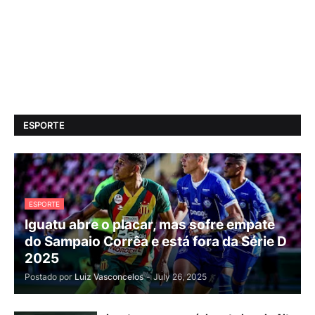
ESPORTE
ESPORTE
Iguatu abre o placar, mas sofre empate
do Sampaio Corrêa e está fora da Série D
2025
Postado por
Luiz Vasconcelos
-
July 26, 2025