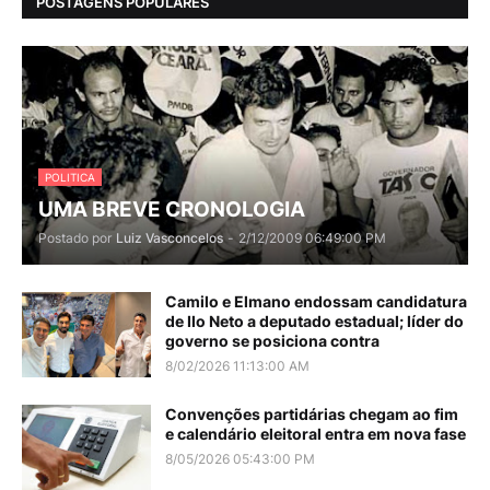
POSTAGENS POPULARES
POLITICA
UMA BREVE CRONOLOGIA
Postado por
Luiz Vasconcelos
-
2/12/2009 06:49:00 PM
Camilo e Elmano endossam candidatura
de Ilo Neto a deputado estadual; líder do
governo se posiciona contra
8/02/2026 11:13:00 AM
Convenções partidárias chegam ao fim
e calendário eleitoral entra em nova fase
8/05/2026 05:43:00 PM