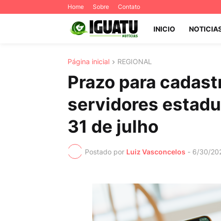
Home
Sobre
Contato
INICIO
NOTICIA
Página inicial
REGIONAL
Prazo para cadastr
servidores estadua
31 de julho
Postado por
Luiz Vasconcelos
-
6/30/20