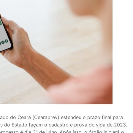
ado do Ceará (Cearaprev) estendeu o prazo final para
ios do Estado façam o cadastro e prova de vida de 2023.
rocesso é dia 31 de julho. Após isso, o órgão iniciará o