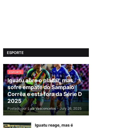
ESPORTE
ESPORTE
Iguatu abre o placar, mas
sofre empate do Sampaio
Corrêa e está fora da Série D
2025
Postado por
Luiz Vasconcelos
-
July 26, 2025
Iguatu reage, mas é