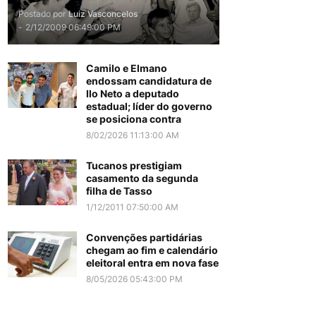
Postado por
Luiz Vasconcelos
-
2/12/2009 06:49:00 PM
Camilo e Elmano
endossam candidatura de
Ilo Neto a deputado
estadual; líder do governo
se posiciona contra
8/02/2026 11:13:00 AM
Tucanos prestigiam
casamento da segunda
filha de Tasso
1/12/2011 07:50:00 AM
Convenções partidárias
chegam ao fim e calendário
eleitoral entra em nova fase
8/05/2026 05:43:00 PM