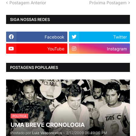
Postagem Anterior
Próxima Postagem
SIGA NOSSAS REDES
Facebook
Twitter
YouTube
Instagram
POSTAGENS POPULARES
POLITICA
UMA BREVE CRONOLOGIA
Postado por
Luiz Vasconcelos
-
2/12/2009 06:49:00 PM