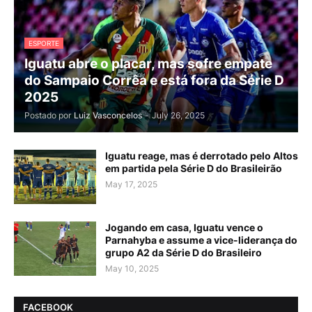
ESPORTE
Iguatu abre o placar, mas sofre empate
do Sampaio Corrêa e está fora da Série D
2025
Postado por
Luiz Vasconcelos
-
July 26, 2025
Iguatu reage, mas é derrotado pelo Altos
em partida pela Série D do Brasileirão
May 17, 2025
Jogando em casa, Iguatu vence o
Parnahyba e assume a vice-liderança do
grupo A2 da Série D do Brasileiro
May 10, 2025
FACEBOOK