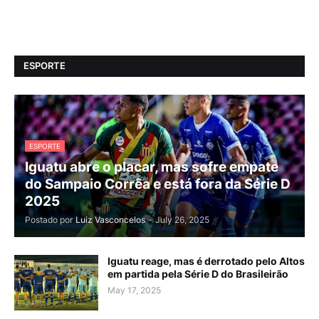
ESPORTE
ESPORTE
Iguatu abre o placar, mas sofre empate
do Sampaio Corrêa e está fora da Série D
2025
Postado por
Luiz Vasconcelos
-
July 26, 2025
Iguatu reage, mas é derrotado pelo Altos
em partida pela Série D do Brasileirão
May 17, 2025