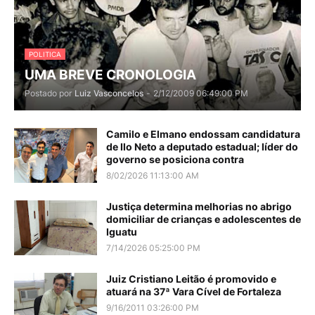
POLITICA
UMA BREVE CRONOLOGIA
Postado por
Luiz Vasconcelos
-
2/12/2009 06:49:00 PM
Camilo e Elmano endossam candidatura
de Ilo Neto a deputado estadual; líder do
governo se posiciona contra
8/02/2026 11:13:00 AM
Justiça determina melhorias no abrigo
domiciliar de crianças e adolescentes de
Iguatu
7/14/2026 05:25:00 PM
Juiz Cristiano Leitão é promovido e
atuará na 37ª Vara Cível de Fortaleza
9/16/2011 03:26:00 PM