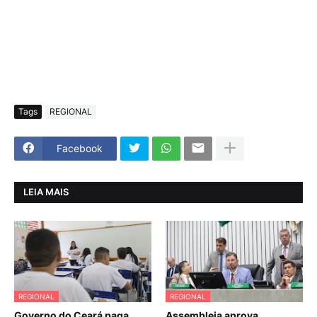
Tags
REGIONAL
Facebook
LEIA MAIS
REGIONAL
REGIONAL
Governo do Ceará paga
Assembleia aprova