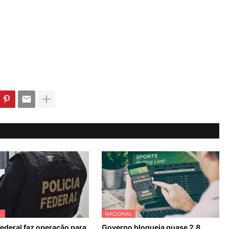
L
NACIONAL
Federal faz operação para
Governo bloqueia quase 2,8