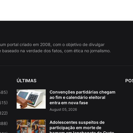
 um portal criado em 2008, com o objetivo de divulgar
 baseado na verdade dos fatos, com ética no jornalismo.
ÚLTIMAS
PO
Convenções partidárias chegam
585)
ao fim e calendário eleitoral
515)
entra em nova fase
August 05, 2026
822)
Adolescentes suspeitos de
388)
participação em morte de
homem em lanchonete do Crato