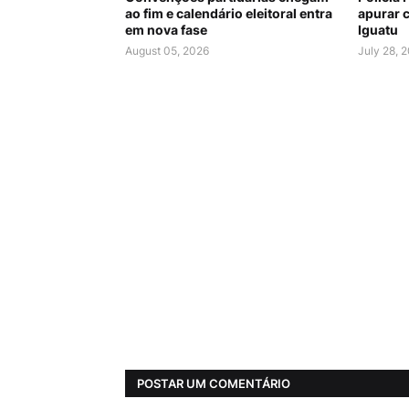
ao fim e calendário eleitoral entra
apurar c
em nova fase
Iguatu
August 05, 2026
July 28, 
POSTAR UM COMENTÁRIO