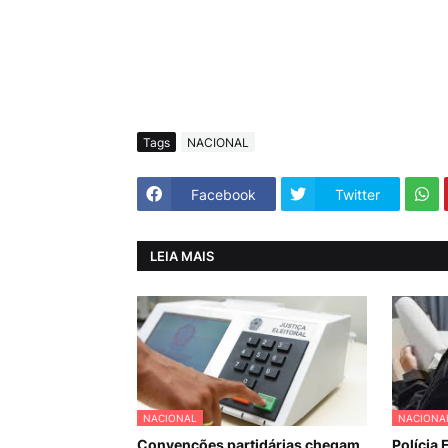
Tags
NACIONAL
Facebook
Twitter
LEIA MAIS
NACIONAL
NACIONA
Convenções partidárias chegam
Polícia 