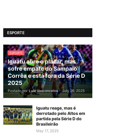
ESPORTE
ESPORTE
Iguatu abre o placar, mas
sofre empate do Sampaio
Corrêa e está fora da Série D
2025
Postado por
Luiz Vasconcelos
-
July 26, 2025
Iguatu reage, mas é
derrotado pelo Altos em
partida pela Série D do
Brasileirão
May 17, 2025