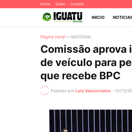
Home
Sobre
Contato
INICIO
NOTICIA
Página inicial
NACIONAL
Comissão aprova i
de veículo para p
que recebe BPC
Postado por
Luiz Vasconcelos
-
10/13/2