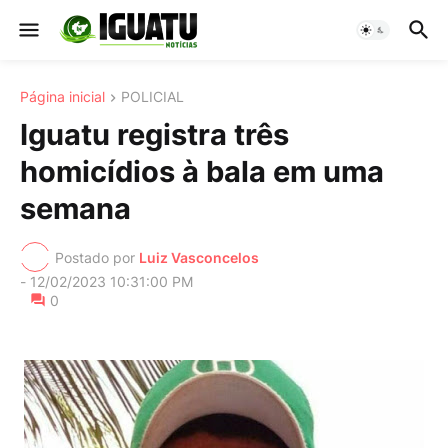
Página inicial
POLICIAL
Iguatu registra três
homicídios à bala em uma
semana
Postado por
Luiz Vasconcelos
-
12/02/2023 10:31:00 PM
0