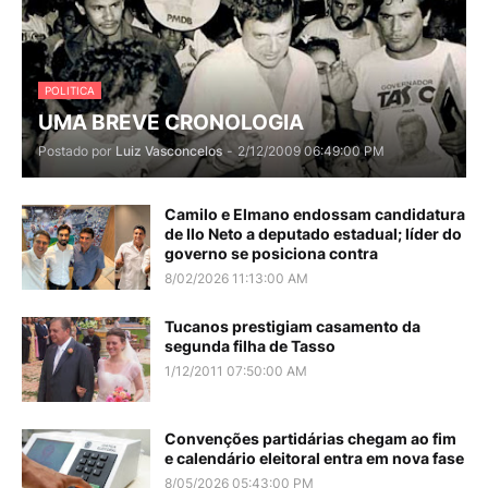
POLITICA
UMA BREVE CRONOLOGIA
Postado por
Luiz Vasconcelos
-
2/12/2009 06:49:00 PM
Camilo e Elmano endossam candidatura
de Ilo Neto a deputado estadual; líder do
governo se posiciona contra
8/02/2026 11:13:00 AM
Tucanos prestigiam casamento da
segunda filha de Tasso
1/12/2011 07:50:00 AM
Convenções partidárias chegam ao fim
e calendário eleitoral entra em nova fase
8/05/2026 05:43:00 PM