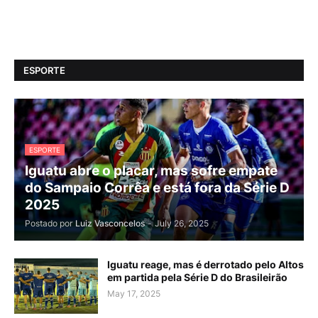
ESPORTE
ESPORTE
Iguatu abre o placar, mas sofre empate
do Sampaio Corrêa e está fora da Série D
2025
Postado por
Luiz Vasconcelos
-
July 26, 2025
Iguatu reage, mas é derrotado pelo Altos
em partida pela Série D do Brasileirão
May 17, 2025