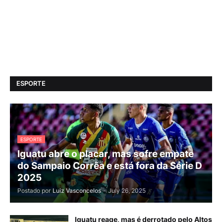
ESPORTE
ESPORTE
Iguatu abre o placar, mas sofre empate
do Sampaio Corrêa e está fora da Série D
2025
Postado por
Luiz Vasconcelos
-
July 26, 2025
Iguatu reage, mas é derrotado pelo Altos