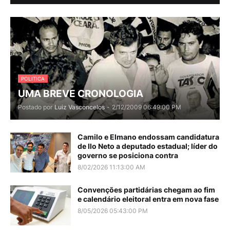
POLITICA
UMA BREVE CRONOLOGIA
Postado por
Luiz Vasconcelos
-
2/12/2009 06:49:00 PM
Camilo e Elmano endossam candidatura
de Ilo Neto a deputado estadual; líder do
governo se posiciona contra
8/02/2026 11:13:00 AM
Convenções partidárias chegam ao fim
e calendário eleitoral entra em nova fase
8/05/2026 05:43:00 PM