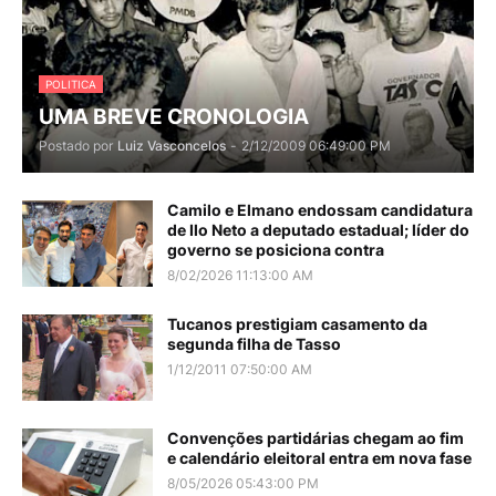
POLITICA
UMA BREVE CRONOLOGIA
Postado por
Luiz Vasconcelos
-
2/12/2009 06:49:00 PM
Camilo e Elmano endossam candidatura
de Ilo Neto a deputado estadual; líder do
governo se posiciona contra
8/02/2026 11:13:00 AM
Tucanos prestigiam casamento da
segunda filha de Tasso
1/12/2011 07:50:00 AM
Convenções partidárias chegam ao fim
e calendário eleitoral entra em nova fase
8/05/2026 05:43:00 PM