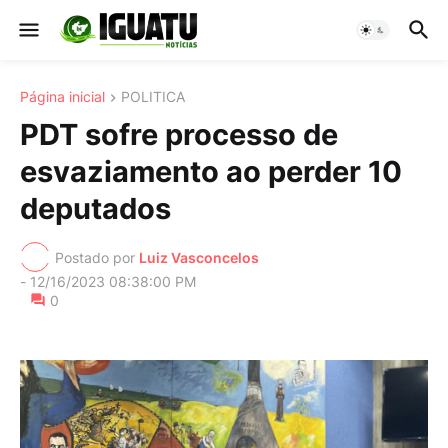
Página inicial
POLITICA
PDT sofre processo de
esvaziamento ao perder 10
deputados
Postado por
Luiz Vasconcelos
-
12/16/2023 08:38:00 PM
0