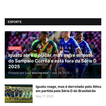
ESPORTE
ESPORTE
Iguatu abre o placar, mas sofre empate
do Sampaio Corrêa e está fora da Série D
2025
Postado por
Luiz Vasconcelos
-
July 26, 2025
Iguatu reage, mas é derrotado pelo Altos
em partida pela Série D do Brasileirão
May 17, 2025