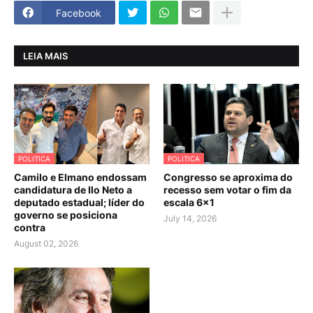
Facebook
LEIA MAIS
POLITICA
POLITICA
Camilo e Elmano endossam
Congresso se aproxima do
candidatura de Ilo Neto a
recesso sem votar o fim da
deputado estadual; líder do
escala 6×1
governo se posiciona
July 14, 2026
contra
August 02, 2026