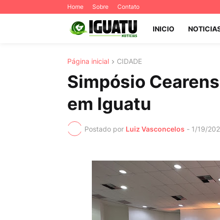
Home
Sobre
Contato
INICIO
NOTICIA
Página inicial
CIDADE
Simpósio Cearens
em Iguatu
Postado por
Luiz Vasconcelos
-
1/19/20