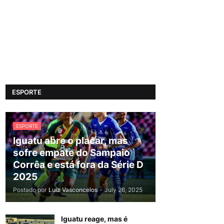
ESPORTE
ESPORTE
Iguatu abre o placar, mas
sofre empate do Sampaio
Corrêa e está fora da Série D
2025
Postado por
Luiz Vasconcelos
-
July 26, 2025
Iguatu reage, mas é