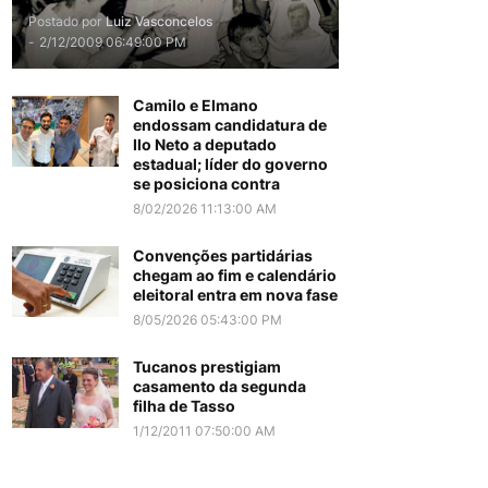
Postado por
Luiz Vasconcelos
-
2/12/2009 06:49:00 PM
Camilo e Elmano
endossam candidatura de
Ilo Neto a deputado
estadual; líder do governo
se posiciona contra
8/02/2026 11:13:00 AM
Convenções partidárias
chegam ao fim e calendário
eleitoral entra em nova fase
8/05/2026 05:43:00 PM
Tucanos prestigiam
casamento da segunda
filha de Tasso
1/12/2011 07:50:00 AM