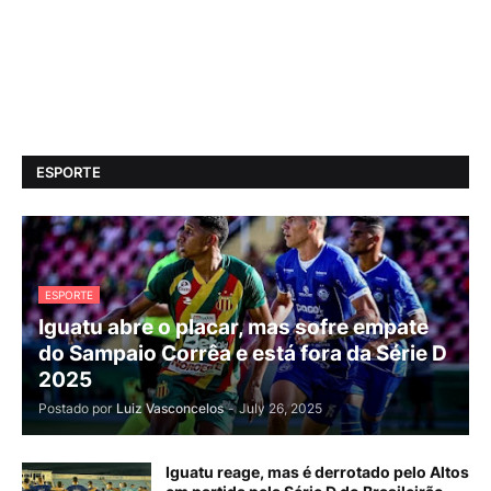
ESPORTE
ESPORTE
Iguatu abre o placar, mas sofre empate
do Sampaio Corrêa e está fora da Série D
2025
Postado por
Luiz Vasconcelos
-
July 26, 2025
Iguatu reage, mas é derrotado pelo Altos