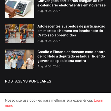
Convenções partidárias chegam ao fim
e calendário eleitoral entra em nova fase
August 05, 2026
Adolescentes suspeitos de participação
em morte de homem em lanchonete do
Crato são apreendidos
August 05, 2026
Camilo e Elmano endossam candidatura
de Ilo Neto a deputado estadual; líder do
governo se posiciona contra
August 02, 2026
POSTAGENS POPULARES
Nosso site usa cookies para melhorar sua experiência.
Learn
more
Home
About Us
Contact Us
RTL Version