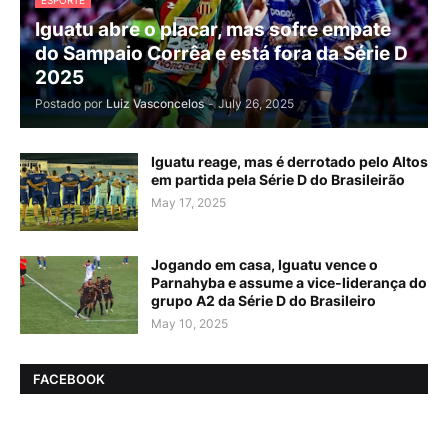
ESPORTE
Iguatu abre o placar, mas sofre empate
do Sampaio Corrêa e está fora da Série D
2025
Postado por
Luiz Vasconcelos
-
July 26, 2025
Iguatu reage, mas é derrotado pelo Altos
em partida pela Série D do Brasileirão
May 17, 2025
Jogando em casa, Iguatu vence o
Parnahyba e assume a vice-liderança do
grupo A2 da Série D do Brasileiro
May 10, 2025
FACEBOOK