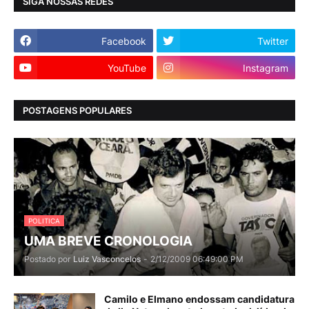
SIGA NOSSAS REDES
Facebook
Twitter
YouTube
Instagram
POSTAGENS POPULARES
POLITICA
UMA BREVE CRONOLOGIA
Postado por
Luiz Vasconcelos
-
2/12/2009 06:49:00 PM
Camilo e Elmano endossam candidatura