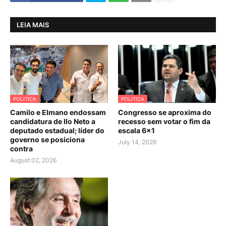
LEIA MAIS
POLITICA
POLITICA
Camilo e Elmano endossam
Congresso se aproxima do
candidatura de Ilo Neto a
recesso sem votar o fim da
deputado estadual; líder do
escala 6×1
governo se posiciona
July 14, 2026
contra
August 02, 2026