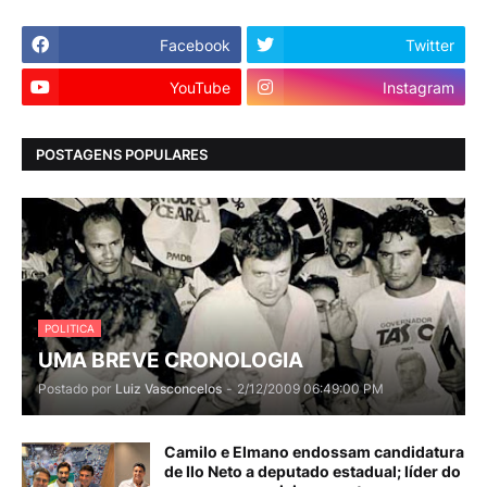
Facebook
Twitter
YouTube
Instagram
POSTAGENS POPULARES
POLITICA
UMA BREVE CRONOLOGIA
Postado por
Luiz Vasconcelos
-
2/12/2009 06:49:00 PM
Camilo e Elmano endossam candidatura
de Ilo Neto a deputado estadual; líder do