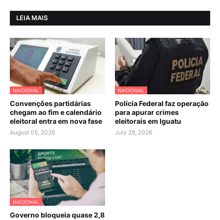
LEIA MAIS
NACIONAL
NACIONAL
Convenções partidárias
Polícia Federal faz operação
chegam ao fim e calendário
para apurar crimes
eleitoral entra em nova fase
eleitorais em Iguatu
August 05, 2026
July 28, 2026
NACIONAL
Governo bloqueia quase 2,8