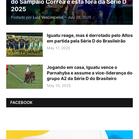
do Sampaio Corrêa e está fora da Série D
2025
Postado por
Luiz Vasconcelos
-
July 26, 2025
Iguatu reage, mas é derrotado pelo Altos
em partida pela Série D do Brasileirão
May 17, 2025
Jogando em casa, Iguatu vence o
Parnahyba e assume a vice-liderança do
grupo A2 da Série D do Brasileiro
May 10, 2025
FACEBOOK