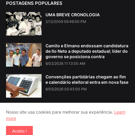
POSTAGENS POPULARES
UMA BREVE CRONOLOGIA
2/12/2009 06:49:00 PM
Camilo e Elmano endossam candidatura
de Ilo Neto a deputado estadual; líder do
governo se posiciona contra
8/02/2026 11:13:00 AM
Convenções partidárias chegam ao fim
e calendário eleitoral entra em nova fase
8/05/2026 05:43:00 PM
Nosso site usa cookies para melhorar sua experiência.
Learn
more
Home
About Us
Contact Us
RTL Version
Aceito !
Copyright ©
2026
Iguatu Noticias