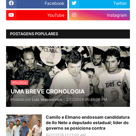
Facebook
Twitter
YouTube
Instagram
POSTAGENS POPULARES
POLITICA
UMA BREVE CRONOLOGIA
Postado por
Luiz Vasconcelos
-
2/12/2009 06:49:00 PM
Camilo e Elmano endossam candidatura
de Ilo Neto a deputado estadual; líder do
governo se posiciona contra
8/02/2026 11:13:00 AM