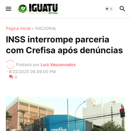
Página inicial
NACIONAL
INSS interrompe parceria
com Crefisa após denúncias
Postado por
Luiz Vasconcelos
-
8/22/2025 08:49:00 PM
0