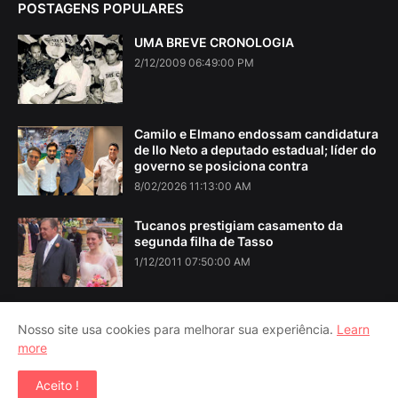
POSTAGENS POPULARES
UMA BREVE CRONOLOGIA
2/12/2009 06:49:00 PM
Camilo e Elmano endossam candidatura
de Ilo Neto a deputado estadual; líder do
governo se posiciona contra
8/02/2026 11:13:00 AM
Tucanos prestigiam casamento da
segunda filha de Tasso
1/12/2011 07:50:00 AM
Nosso site usa cookies para melhorar sua experiência.
Learn
more
Home
About Us
Contact Us
RTL Version
Aceito !
Copyright ©
2026
Iguatu Noticias