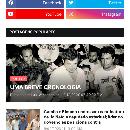
Facebook
Twitter
YouTube
Instagram
POSTAGENS POPULARES
POLITICA
UMA BREVE CRONOLOGIA
Postado por
Luiz Vasconcelos
-
2/12/2009 06:49:00 PM
Camilo e Elmano endossam candidatura
de Ilo Neto a deputado estadual; líder do
governo se posiciona contra
8/02/2026 11:13:00 AM