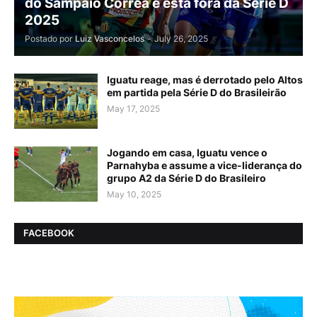
do Sampaio Corrêa e está fora da Série D
2025
Postado por
Luiz Vasconcelos
-
July 26, 2025
Iguatu reage, mas é derrotado pelo Altos
em partida pela Série D do Brasileirão
May 17, 2025
Jogando em casa, Iguatu vence o
Parnahyba e assume a vice-liderança do
grupo A2 da Série D do Brasileiro
May 10, 2025
FACEBOOK