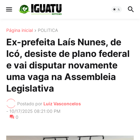
Página inicial
POLITICA
Ex-prefeita Laís Nunes, de
Icó, desiste de plano federal
e vai disputar novamente
uma vaga na Assembleia
Legislativa
Postado por
Luiz Vasconcelos
-
10/17/2025 08:21:00 PM
0