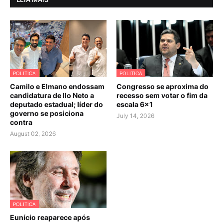
POLITICA
POLITICA
Camilo e Elmano endossam
Congresso se aproxima do
candidatura de Ilo Neto a
recesso sem votar o fim da
deputado estadual; líder do
escala 6×1
governo se posiciona
July 14, 2026
contra
August 02, 2026
POLITICA
Eunício reaparece após