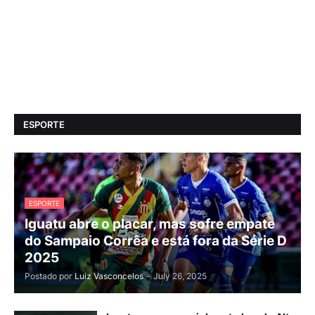
ESPORTE
ESPORTE
Iguatu abre o placar, mas sofre empate
do Sampaio Corrêa e está fora da Série D
2025
Postado por
Luiz Vasconcelos
-
July 26, 2025