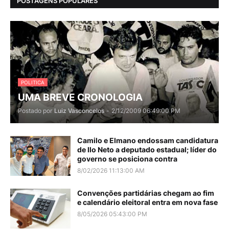
POSTAGENS POPULARES
POLITICA
UMA BREVE CRONOLOGIA
Postado por
Luiz Vasconcelos
-
2/12/2009 06:49:00 PM
Camilo e Elmano endossam candidatura
de Ilo Neto a deputado estadual; líder do
governo se posiciona contra
8/02/2026 11:13:00 AM
Convenções partidárias chegam ao fim
e calendário eleitoral entra em nova fase
8/05/2026 05:43:00 PM