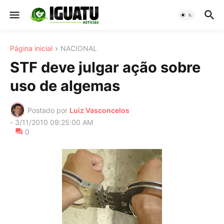
Página inicial
NACIONAL
STF deve julgar ação sobre
uso de algemas
Postado por
Luiz Vasconcelos
-
3/11/2010 09:25:00 AM
0