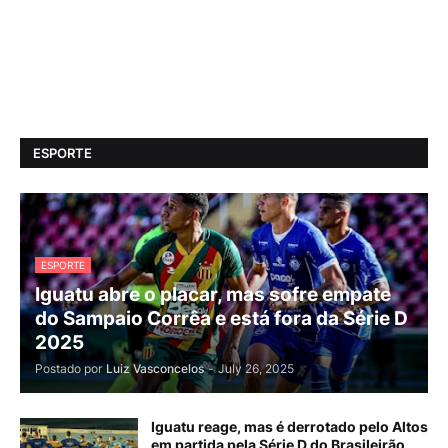
ESPORTE
ESPORTE
Iguatu abre o placar, mas sofre empate
do Sampaio Corrêa e está fora da Série D
2025
Postado por
Luiz Vasconcelos
-
July 26, 2025
Iguatu reage, mas é derrotado pelo Altos
em partida pela Série D do Brasileirão