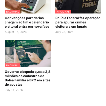
NACIONAL
NACIONAL
Convenções partidárias
Polícia Federal faz operação
chegam ao fim e calendário
para apurar crimes
eleitoral entra em nova fase
eleitorais em Iguatu
August 05, 2026
July 28, 2026
NACIONAL
Governo bloqueia quase 2,8
milhões de cadastros de
Bolsa Família e BPC em sites
de apostas
July 14, 2026