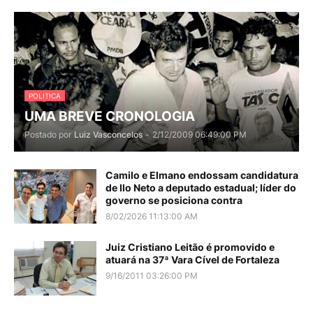
POLITICA
UMA BREVE CRONOLOGIA
Postado por
Luiz Vasconcelos
-
2/12/2009 06:49:00 PM
Camilo e Elmano endossam candidatura
de Ilo Neto a deputado estadual; líder do
governo se posiciona contra
8/02/2026 11:13:00 AM
Juiz Cristiano Leitão é promovido e
atuará na 37ª Vara Cível de Fortaleza
9/16/2011 03:26:00 PM