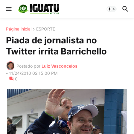
Página inicial
ESPORTE
Piada de jornalista no
Twitter irrita Barrichello
Postado por
Luiz Vasconcelos
-
11/24/2010 02:15:00 PM
0