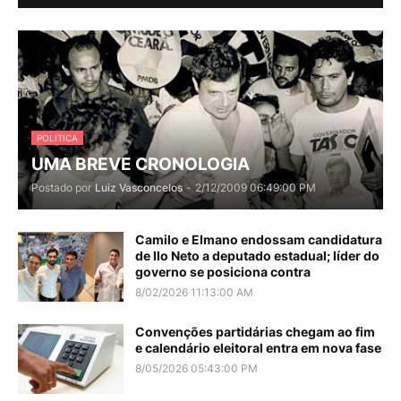
POLITICA
UMA BREVE CRONOLOGIA
Postado por
Luiz Vasconcelos
-
2/12/2009 06:49:00 PM
Camilo e Elmano endossam candidatura
de Ilo Neto a deputado estadual; líder do
governo se posiciona contra
8/02/2026 11:13:00 AM
Convenções partidárias chegam ao fim
e calendário eleitoral entra em nova fase
8/05/2026 05:43:00 PM