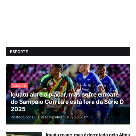
ESPORTE
ESPORTE
Iguatu abre o placar, mas sofre empate
do Sampaio Corrêa e está fora da Série D
2025
Postado por
Luiz Vasconcelos
-
July 26, 2025
Iguatu reage, mas é derrotado pelo Altos