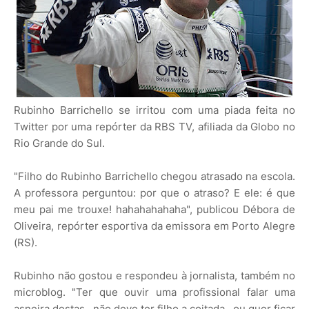
Rubinho Barrichello se irritou com uma piada feita no
Twitter por uma repórter da RBS TV, afiliada da Globo no
Rio Grande do Sul.
"Filho do Rubinho Barrichello chegou atrasado na escola.
A professora perguntou: por que o atraso? E ele: é que
meu pai me trouxe! hahahahahaha", publicou Débora de
Oliveira, repórter esportiva da emissora em Porto Alegre
(RS).
Rubinho não gostou e respondeu à jornalista, também no
microblog. "Ter que ouvir uma profissional falar uma
asneira destas...não deve ter filho a coitada...ou quer ficar