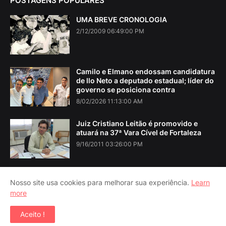
POSTAGENS POPULARES
UMA BREVE CRONOLOGIA
2/12/2009 06:49:00 PM
Camilo e Elmano endossam candidatura
de Ilo Neto a deputado estadual; líder do
governo se posiciona contra
8/02/2026 11:13:00 AM
Juiz Cristiano Leitão é promovido e
atuará na 37ª Vara Cível de Fortaleza
9/16/2011 03:26:00 PM
Nosso site usa cookies para melhorar sua experiência.
Learn
more
Home
About Us
Contact Us
RTL Version
Aceito !
Copyright ©
2026
Iguatu Noticias