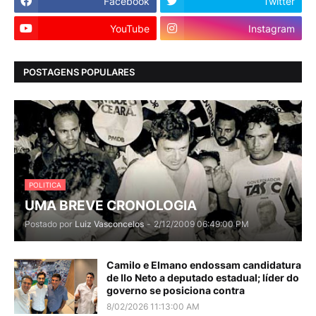
Facebook
Twitter
YouTube
Instagram
POSTAGENS POPULARES
POLITICA
UMA BREVE CRONOLOGIA
Postado por
Luiz Vasconcelos
-
2/12/2009 06:49:00 PM
Camilo e Elmano endossam candidatura
de Ilo Neto a deputado estadual; líder do
governo se posiciona contra
8/02/2026 11:13:00 AM