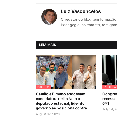
Luiz Vasconcelos
O redator do blog tem formação
Pedagogia, no entanto, tem gran
LEIA MAIS
POLITICA
POLITICA
Camilo e Elmano endossam
Congres
candidatura de Ilo Neto a
recesso 
deputado estadual; líder do
6×1
governo se posiciona contra
July 14, 
August 02, 2026