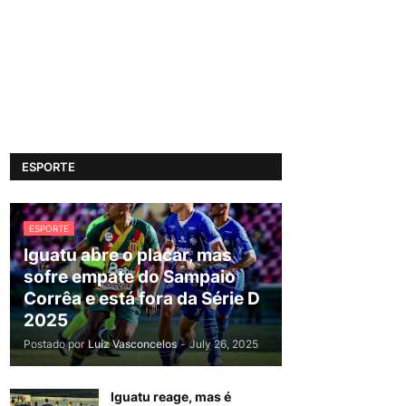
ESPORTE
ESPORTE
Iguatu abre o placar, mas
sofre empate do Sampaio
Corrêa e está fora da Série D
2025
Postado por
Luiz Vasconcelos
-
July 26, 2025
Iguatu reage, mas é