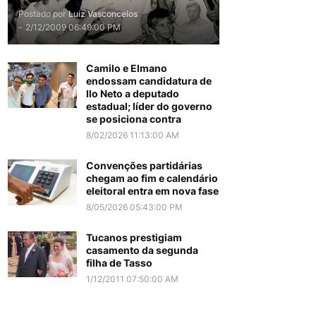
Postado por
Luiz Vasconcelos
-
2/12/2009 06:49:00 PM
Camilo e Elmano
endossam candidatura de
Ilo Neto a deputado
estadual; líder do governo
se posiciona contra
8/02/2026 11:13:00 AM
Convenções partidárias
chegam ao fim e calendário
eleitoral entra em nova fase
8/05/2026 05:43:00 PM
Tucanos prestigiam
casamento da segunda
filha de Tasso
1/12/2011 07:50:00 AM