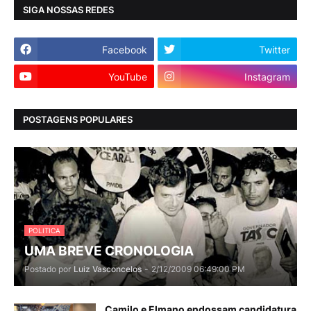
SIGA NOSSAS REDES
Facebook
Twitter
YouTube
Instagram
POSTAGENS POPULARES
POLITICA
UMA BREVE CRONOLOGIA
Postado por
Luiz Vasconcelos
-
2/12/2009 06:49:00 PM
Camilo e Elmano endossam candidatura