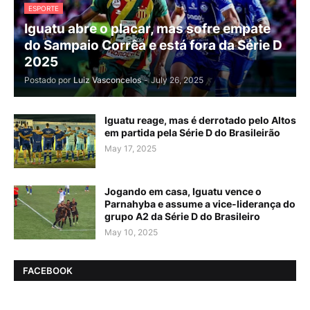
ESPORTE
Iguatu abre o placar, mas sofre empate
do Sampaio Corrêa e está fora da Série D
2025
Postado por
Luiz Vasconcelos
-
July 26, 2025
Iguatu reage, mas é derrotado pelo Altos
em partida pela Série D do Brasileirão
May 17, 2025
Jogando em casa, Iguatu vence o
Parnahyba e assume a vice-liderança do
grupo A2 da Série D do Brasileiro
May 10, 2025
FACEBOOK