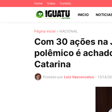
Home
Sobre
Contato
INICIO
NOTICIA
Página inicial
NACIONAL
Com 30 ações na J
polêmico é achad
Catarina
Postado por
Luiz Vasconcelos
-
12/14/2