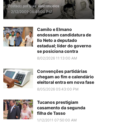
Postado por
Luiz Vasconcelos
-
2/12/2009 06:49:00 PM
Camilo e Elmano
endossam candidatura de
Ilo Neto a deputado
estadual; líder do governo
se posiciona contra
8/02/2026 11:13:00 AM
Convenções partidárias
chegam ao fim e calendário
eleitoral entra em nova fase
8/05/2026 05:43:00 PM
Tucanos prestigiam
casamento da segunda
filha de Tasso
1/12/2011 07:50:00 AM