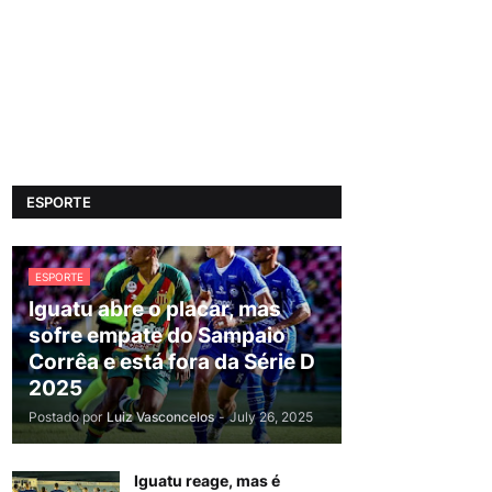
ESPORTE
ESPORTE
Iguatu abre o placar, mas
sofre empate do Sampaio
Corrêa e está fora da Série D
2025
Postado por
Luiz Vasconcelos
-
July 26, 2025
Iguatu reage, mas é