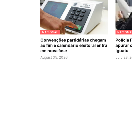
NACIONAL
NACIONA
Convenções partidárias chegam
Polícia 
ao fim e calendário eleitoral entra
apurar c
em nova fase
Iguatu
August 05, 2026
July 28, 