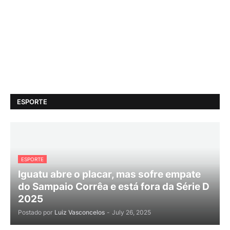
ESPORTE
ESPORTE
Iguatu abre o placar, mas sofre empate
do Sampaio Corrêa e está fora da Série D
2025
Postado por
Luiz Vasconcelos
-
July 26, 2025