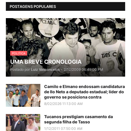
POSTAGENS POPULARES
POLITICA
UMA BREVE CRONOLOGIA
Postado por
Luiz Vasconcelos
-
2/12/2009 06:49:00 PM
Camilo e Elmano endossam candidatura
de Ilo Neto a deputado estadual; líder do
governo se posiciona contra
8/02/2026 11:13:00 AM
Tucanos prestigiam casamento da
segunda filha de Tasso
1/12/2011 07:50:00 AM