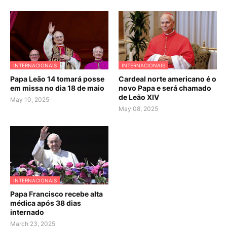
INTERNACIONAIS
INTERNACIONAIS
Papa Leão 14 tomará posse
Cardeal norte americano é o
em missa no dia 18 de maio
novo Papa e será chamado
de Leão XIV
May 10, 2025
May 08, 2025
INTERNACIONAIS
Papa Francisco recebe alta
médica após 38 dias
internado
March 23, 2025