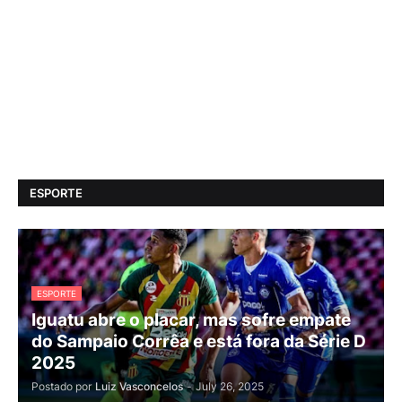
ESPORTE
ESPORTE
Iguatu abre o placar, mas sofre empate
do Sampaio Corrêa e está fora da Série D
2025
Postado por
Luiz Vasconcelos
-
July 26, 2025