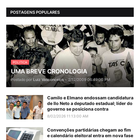
POSTAGENS POPULARES
POLITICA
UMA BREVE CRONOLOGIA
Postado por
Luiz Vasconcelos
-
2/12/2009 06:49:00 PM
Camilo e Elmano endossam candidatura
de Ilo Neto a deputado estadual; líder do
governo se posiciona contra
8/02/2026 11:13:00 AM
Convenções partidárias chegam ao fim
e calendário eleitoral entra em nova fase