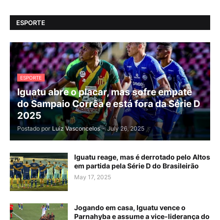
ESPORTE
ESPORTE
Iguatu abre o placar, mas sofre empate
do Sampaio Corrêa e está fora da Série D
2025
Postado por
Luiz Vasconcelos
-
July 26, 2025
Iguatu reage, mas é derrotado pelo Altos
em partida pela Série D do Brasileirão
May 17, 2025
Jogando em casa, Iguatu vence o
Parnahyba e assume a vice-liderança do