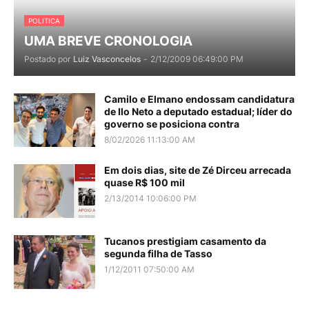
POLITICA
UMA BREVE CRONOLOGIA
Postado por
Luiz Vasconcelos
-
2/12/2009 06:49:00 PM
Camilo e Elmano endossam candidatura
de Ilo Neto a deputado estadual; líder do
governo se posiciona contra
8/02/2026 11:13:00 AM
Em dois dias, site de Zé Dirceu arrecada
quase R$ 100 mil
2/13/2014 10:06:00 PM
Tucanos prestigiam casamento da
segunda filha de Tasso
1/12/2011 07:50:00 AM