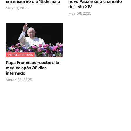
em missa no dia 18 de maio
novo Papa e será chamado
de Leão XIV
May 10, 2025
May 08, 2025
INTERNACIONAIS
Papa Francisco recebe alta
médica após 38 dias
internado
March 23, 2025