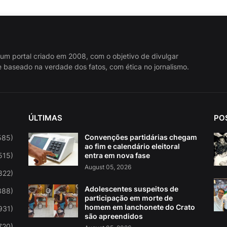
 um portal criado em 2008, com o objetivo de divulgar
 baseado na verdade dos fatos, com ética no jornalismo.
ÚLTIMAS
PO
Convenções partidárias chegam
585)
ao fim e calendário eleitoral
515)
entra em nova fase
August 05, 2026
822)
Adolescentes suspeitos de
388)
participação em morte de
homem em lanchonete do Crato
931)
são apreendidos
720)