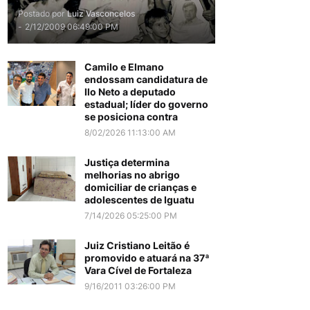
Postado por
Luiz Vasconcelos
-
2/12/2009 06:49:00 PM
Camilo e Elmano
endossam candidatura de
Ilo Neto a deputado
estadual; líder do governo
se posiciona contra
8/02/2026 11:13:00 AM
Justiça determina
melhorias no abrigo
domiciliar de crianças e
adolescentes de Iguatu
7/14/2026 05:25:00 PM
Juiz Cristiano Leitão é
promovido e atuará na 37ª
Vara Cível de Fortaleza
9/16/2011 03:26:00 PM