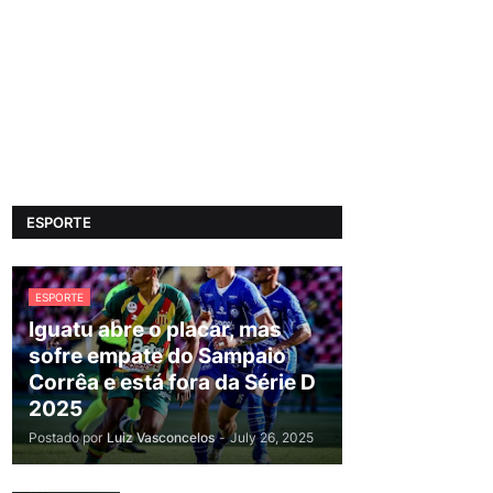
ESPORTE
ESPORTE
Iguatu abre o placar, mas
sofre empate do Sampaio
Corrêa e está fora da Série D
2025
Postado por
Luiz Vasconcelos
-
July 26, 2025