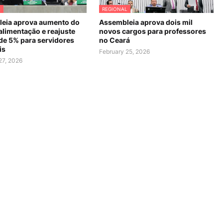
L
REGIONAL
eia aprova aumento do
Assembleia aprova dois mil
alimentação e reajuste
novos cargos para professores
 de 5% para servidores
no Ceará
is
February 25, 2026
27, 2026