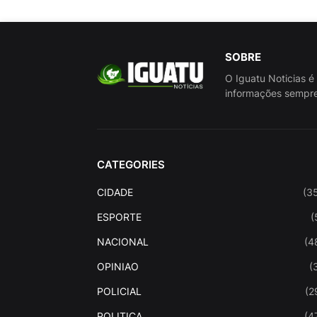
SOBRE
O Iguatu Noticias é
informações sempre
CATEGORIES
CIDADE
(3
ESPORTE
(
NACIONAL
(4
OPINIAO
(
POLICIAL
(2
POLITICA
(4