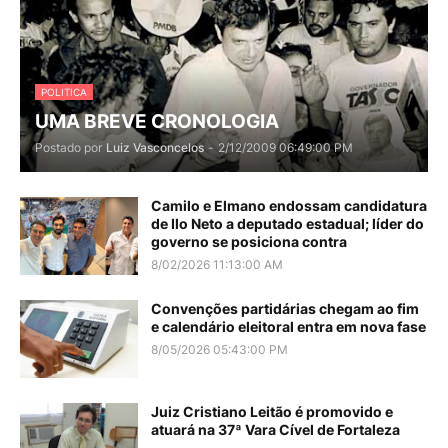
POLITICA
UMA BREVE CRONOLOGIA
Postado por
Luiz Vasconcelos
-
2/12/2009 06:49:00 PM
Camilo e Elmano endossam candidatura
de Ilo Neto a deputado estadual; líder do
governo se posiciona contra
8/02/2026 11:13:00 AM
Convenções partidárias chegam ao fim
e calendário eleitoral entra em nova fase
8/05/2026 05:43:00 PM
Juiz Cristiano Leitão é promovido e
atuará na 37ª Vara Cível de Fortaleza