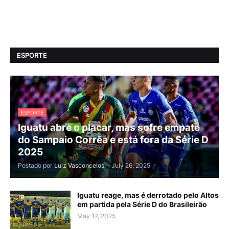
ESPORTE
ESPORTE
Iguatu abre o placar, mas sofre empate
do Sampaio Corrêa e está fora da Série D
2025
Postado por
Luiz Vasconcelos
-
July 26, 2025
Iguatu reage, mas é derrotado pelo Altos
em partida pela Série D do Brasileirão
May 17, 2025