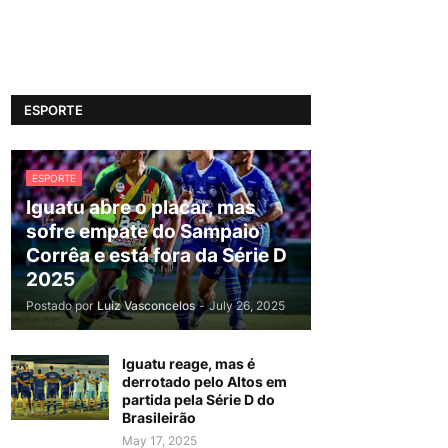
ESPORTE
ESPORTE
Iguatu abre o placar, mas
sofre empate do Sampaio
Corrêa e está fora da Série D
2025
Postado por
Luiz Vasconcelos
-
July 26, 2025
Iguatu reage, mas é
derrotado pelo Altos em
partida pela Série D do
Brasileirão
May 17, 2025