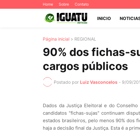
Home
Sobre
Contato
INICIO
NOTICIA
Página inicial
REGIONAL
90% dos fichas-s
cargos públicos
Postado por
Luiz Vasconcelos
-
9/09/20
Dados da Justiça Eleitoral e do Conselho
candidatos "fichas-sujas" continuam disp
estados brasileiros, pelo menos 90% dos f
haja a decisão final da Justiça. Esta é a pri