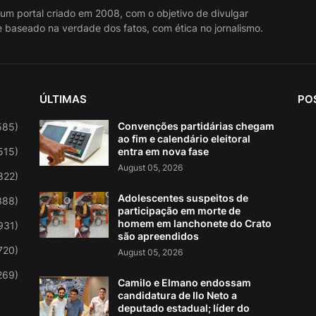
 um portal criado em 2008, com o objetivo de divulgar
 baseado na verdade dos fatos, com ética no jornalismo.
ÚLTIMAS
PO
Convenções partidárias chegam
585)
ao fim e calendário eleitoral
515)
entra em nova fase
August 05, 2026
822)
Adolescentes suspeitos de
388)
participação em morte de
homem em lanchonete do Crato
931)
são apreendidos
720)
August 05, 2026
269)
Camilo e Elmano endossam
candidatura de Ilo Neto a
deputado estadual; líder do