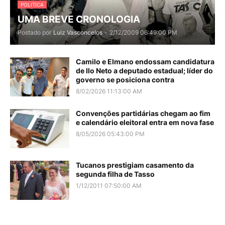
POLITICA
UMA BREVE CRONOLOGIA
Postado por
Luiz Vasconcelos
-
2/12/2009 06:49:00 PM
Camilo e Elmano endossam candidatura
de Ilo Neto a deputado estadual; líder do
governo se posiciona contra
8/02/2026 11:13:00 AM
Convenções partidárias chegam ao fim
e calendário eleitoral entra em nova fase
8/05/2026 05:43:00 PM
Tucanos prestigiam casamento da
segunda filha de Tasso
1/12/2011 07:50:00 AM