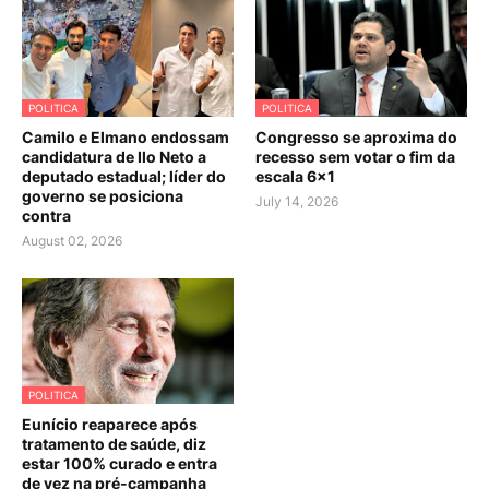
POLITICA
POLITICA
Camilo e Elmano endossam
Congresso se aproxima do
candidatura de Ilo Neto a
recesso sem votar o fim da
deputado estadual; líder do
escala 6×1
governo se posiciona
July 14, 2026
contra
August 02, 2026
POLITICA
Eunício reaparece após
tratamento de saúde, diz
estar 100% curado e entra
de vez na pré-campanha