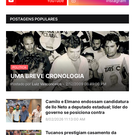
YouTube
Instagram
POSTAGENS POPULARES
POLITICA
UMA BREVE CRONOLOGIA
Postado por
Luiz Vasconcelos
-
2/12/2009 06:49:00 PM
Camilo e Elmano endossam candidatura
de Ilo Neto a deputado estadual; líder do
governo se posiciona contra
8/02/2026 11:13:00 AM
Tucanos prestigiam casamento da