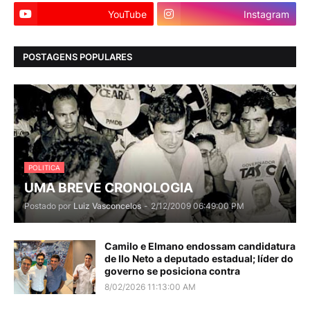
YouTube
Instagram
POSTAGENS POPULARES
POLITICA
UMA BREVE CRONOLOGIA
Postado por
Luiz Vasconcelos
-
2/12/2009 06:49:00 PM
Camilo e Elmano endossam candidatura
de Ilo Neto a deputado estadual; líder do
governo se posiciona contra
8/02/2026 11:13:00 AM