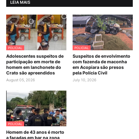
LEIA MAIS
POLICIAL
POLICIAL
Adolescentes suspeitos de
Suspeitos de envolvimento
participação em morte de
com fazenda de maconha
homem em lanchonete do
em Acopiara são presos
Crato são apreendidos
pela Polícia Civil
August 05, 2026
July 10, 2026
POLICIAL
Homem de 43 anos é morto
a facadas em bar na zona