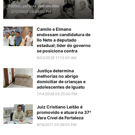
Postado por
Luiz Vasconcelos
-
2/12/2009 06:49:00 PM
Camilo e Elmano
endossam candidatura de
Ilo Neto a deputado
estadual; líder do governo
se posiciona contra
8/02/2026 11:13:00 AM
Justiça determina
melhorias no abrigo
domiciliar de crianças e
adolescentes de Iguatu
7/14/2026 05:25:00 PM
Juiz Cristiano Leitão é
promovido e atuará na 37ª
Vara Cível de Fortaleza
9/16/2011 03:26:00 PM