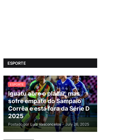
ESPORTE
ESPORTE
Iguatu abre o placar, mas
sofre empate do Sampaio
Corrêa e está fora da Série D
2025
Postado por
Luiz Vasconcelos
-
July 26, 2025