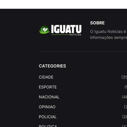
SOBRE
O Iguatu Noticias é
informações sempre
CATEGORIES
CIDADE
(3
ESPORTE
(
NACIONAL
(4
OPINIAO
(
POLICIAL
(2
POLITICA
(4