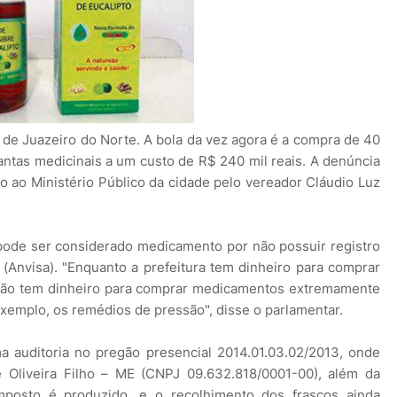
de Juazeiro do Norte. A bola da vez agora é a compra de 40
lantas medicinais a um custo de R$ 240 mil reais. A denúncia
to ao Ministério Público da cidade pelo vereador Cláudio Luz
pode ser considerado medicamento por não possuir registro
a (Anvisa). "Enquanto a prefeitura tem dinheiro para comprar
não tem dinheiro para comprar medicamentos extremamente
xemplo, os remédios de pressão", disse o parlamentar.
a auditoria no pregão presencial 2014.01.03.02/2013, onde
 Oliveira Filho – ME (CNPJ 09.632.818/0001-00), além da
mposto é produzido, e o recolhimento dos frascos ainda