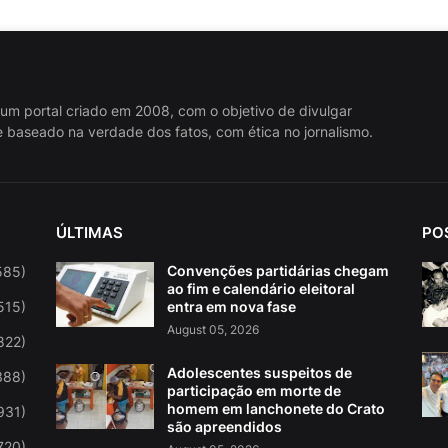
 um portal criado em 2008, com o objetivo de divulgar
 baseado na verdade dos fatos, com ética no jornalismo.
ÚLTIMAS
PO
Convenções partidárias chegam
585)
ao fim e calendário eleitoral
515)
entra em nova fase
August 05, 2026
822)
Adolescentes suspeitos de
388)
participação em morte de
homem em lanchonete do Crato
931)
são apreendidos
720)