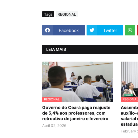
Tags
REGIONAL
Facebook
Twitter
LEIA MAIS
REGIONAL
REGIONA
Governo do Ceará paga reajuste
Assembl
de 5,4% aos professores, com
auxílio-
retroativo de janeiro e fevereiro
salarial
estadua
April 02, 2026
February 