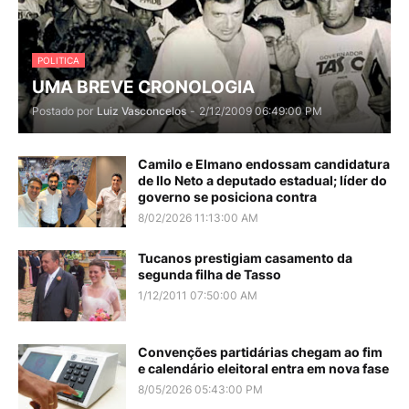
POLITICA
UMA BREVE CRONOLOGIA
Postado por
Luiz Vasconcelos
-
2/12/2009 06:49:00 PM
Camilo e Elmano endossam candidatura
de Ilo Neto a deputado estadual; líder do
governo se posiciona contra
8/02/2026 11:13:00 AM
Tucanos prestigiam casamento da
segunda filha de Tasso
1/12/2011 07:50:00 AM
Convenções partidárias chegam ao fim
e calendário eleitoral entra em nova fase
8/05/2026 05:43:00 PM