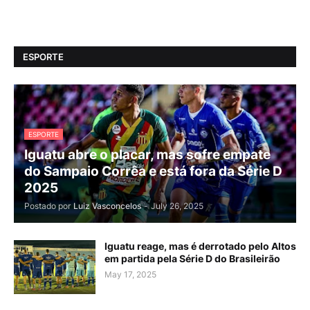
ESPORTE
ESPORTE
Iguatu abre o placar, mas sofre empate
do Sampaio Corrêa e está fora da Série D
2025
Postado por
Luiz Vasconcelos
-
July 26, 2025
Iguatu reage, mas é derrotado pelo Altos
em partida pela Série D do Brasileirão
May 17, 2025