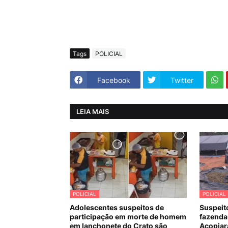
Tags
POLICIAL
Facebook
Twitter
LEIA MAIS
POLICIAL
POLICIAL
Adolescentes suspeitos de
Suspeit
participação em morte de homem
fazenda
em lanchonete do Crato são
Acopiara