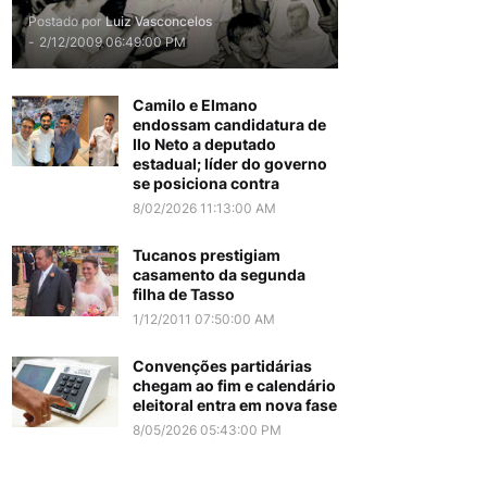
Postado por
Luiz Vasconcelos
-
2/12/2009 06:49:00 PM
Camilo e Elmano
endossam candidatura de
Ilo Neto a deputado
estadual; líder do governo
se posiciona contra
8/02/2026 11:13:00 AM
Tucanos prestigiam
casamento da segunda
filha de Tasso
1/12/2011 07:50:00 AM
Convenções partidárias
chegam ao fim e calendário
eleitoral entra em nova fase
8/05/2026 05:43:00 PM