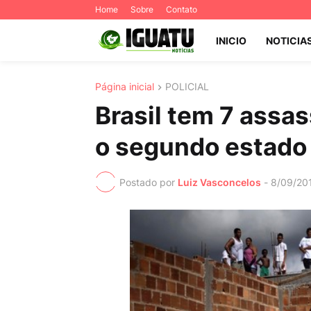
Home
Sobre
Contato
INICIO
NOTICIA
Página inicial
POLICIAL
Brasil tem 7 assas
o segundo estado 
Postado por
Luiz Vasconcelos
-
8/09/20