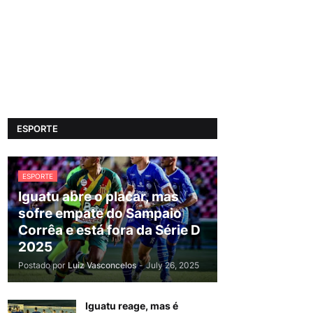
ESPORTE
ESPORTE
Iguatu abre o placar, mas
sofre empate do Sampaio
Corrêa e está fora da Série D
2025
Postado por
Luiz Vasconcelos
-
July 26, 2025
Iguatu reage, mas é