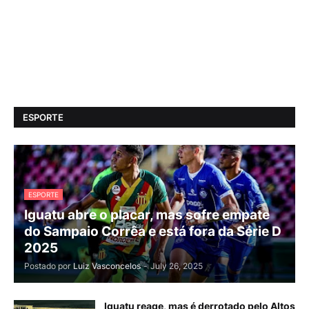
ESPORTE
ESPORTE
Iguatu abre o placar, mas sofre empate
do Sampaio Corrêa e está fora da Série D
2025
Postado por
Luiz Vasconcelos
-
July 26, 2025
Iguatu reage, mas é derrotado pelo Altos