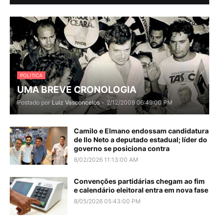
POLITICA
UMA BREVE CRONOLOGIA
Postado por
Luiz Vasconcelos
-
2/12/2009 06:49:00 PM
Camilo e Elmano endossam candidatura
de Ilo Neto a deputado estadual; líder do
governo se posiciona contra
8/02/2026 11:13:00 AM
Convenções partidárias chegam ao fim
e calendário eleitoral entra em nova fase
8/05/2026 05:43:00 PM