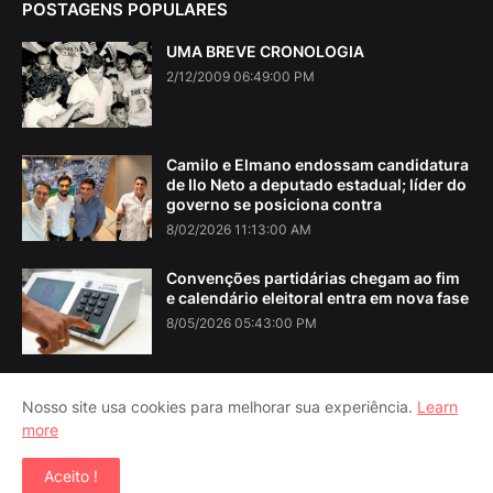
POSTAGENS POPULARES
UMA BREVE CRONOLOGIA
2/12/2009 06:49:00 PM
Camilo e Elmano endossam candidatura
de Ilo Neto a deputado estadual; líder do
governo se posiciona contra
8/02/2026 11:13:00 AM
Convenções partidárias chegam ao fim
e calendário eleitoral entra em nova fase
8/05/2026 05:43:00 PM
Nosso site usa cookies para melhorar sua experiência.
Learn
more
Home
About Us
Contact Us
RTL Version
Aceito !
Copyright ©
2026
Iguatu Noticias