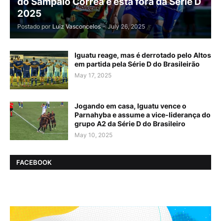
do Sampaio Corrêa e está fora da Série D
2025
Postado por
Luiz Vasconcelos
-
July 26, 2025
Iguatu reage, mas é derrotado pelo Altos
em partida pela Série D do Brasileirão
May 17, 2025
Jogando em casa, Iguatu vence o
Parnahyba e assume a vice-liderança do
grupo A2 da Série D do Brasileiro
May 10, 2025
FACEBOOK