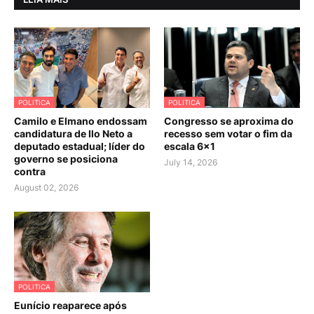
POLITICA
POLITICA
Camilo e Elmano endossam
Congresso se aproxima do
candidatura de Ilo Neto a
recesso sem votar o fim da
deputado estadual; líder do
escala 6×1
governo se posiciona
July 14, 2026
contra
August 02, 2026
POLITICA
Eunício reaparece após