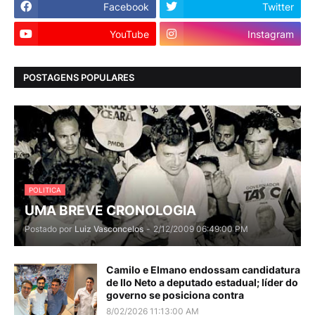
Facebook
Twitter
YouTube
Instagram
POSTAGENS POPULARES
POLITICA
UMA BREVE CRONOLOGIA
Postado por
Luiz Vasconcelos
-
2/12/2009 06:49:00 PM
Camilo e Elmano endossam candidatura
de Ilo Neto a deputado estadual; líder do
governo se posiciona contra
8/02/2026 11:13:00 AM