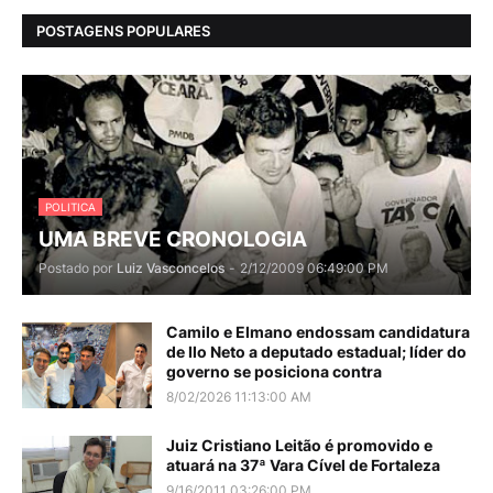
POSTAGENS POPULARES
POLITICA
UMA BREVE CRONOLOGIA
Postado por
Luiz Vasconcelos
-
2/12/2009 06:49:00 PM
Camilo e Elmano endossam candidatura
de Ilo Neto a deputado estadual; líder do
governo se posiciona contra
8/02/2026 11:13:00 AM
Juiz Cristiano Leitão é promovido e
atuará na 37ª Vara Cível de Fortaleza
9/16/2011 03:26:00 PM