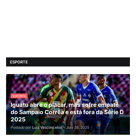
ESPORTE
ESPORTE
Iguatu abre o placar, mas sofre empate
do Sampaio Corrêa e está fora da Série D
2025
Postado por
Luiz Vasconcelos
-
July 26, 2025