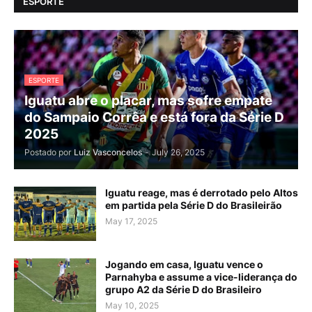
ESPORTE
ESPORTE
Iguatu abre o placar, mas sofre empate
do Sampaio Corrêa e está fora da Série D
2025
Postado por
Luiz Vasconcelos
-
July 26, 2025
Iguatu reage, mas é derrotado pelo Altos
em partida pela Série D do Brasileirão
May 17, 2025
Jogando em casa, Iguatu vence o
Parnahyba e assume a vice-liderança do
grupo A2 da Série D do Brasileiro
May 10, 2025