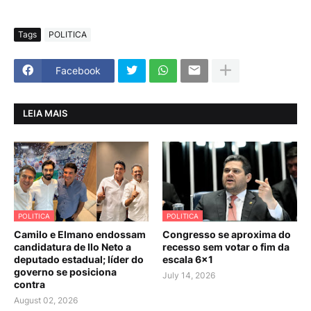
Tags
POLITICA
Facebook
LEIA MAIS
POLITICA
POLITICA
Camilo e Elmano endossam
Congresso se aproxima do
candidatura de Ilo Neto a
recesso sem votar o fim da
deputado estadual; líder do
escala 6×1
governo se posiciona
July 14, 2026
contra
August 02, 2026