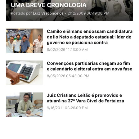
UMA BREVE CRONOLOGIA
Postado por
Luiz Vasconcelos
-
2/12/2009 06:49:00 PM
Camilo e Elmano endossam candidatura
de Ilo Neto a deputado estadual; líder do
governo se posiciona contra
8/02/2026 11:13:00 AM
Convenções partidárias chegam ao fim
e calendário eleitoral entra em nova fase
8/05/2026 05:43:00 PM
Juiz Cristiano Leitão é promovido e
atuará na 37ª Vara Cível de Fortaleza
9/16/2011 03:26:00 PM