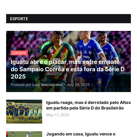
ESPORTE
ESPORTE
Iguatu abre o placar, mas sofre empate
do Sampaio Corrêa e está fora da Série D
2025
Postado por
Luiz Vasconcelos
-
July 26, 2025
Iguatu reage, mas é derrotado pelo Altos
em partida pela Série D do Brasileirão
May 17, 2025
Jogando em casa, Iguatu vence o