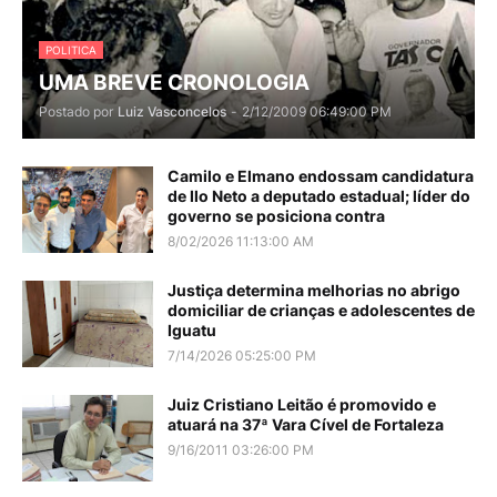
POLITICA
UMA BREVE CRONOLOGIA
Postado por
Luiz Vasconcelos
-
2/12/2009 06:49:00 PM
Camilo e Elmano endossam candidatura
de Ilo Neto a deputado estadual; líder do
governo se posiciona contra
8/02/2026 11:13:00 AM
Justiça determina melhorias no abrigo
domiciliar de crianças e adolescentes de
Iguatu
7/14/2026 05:25:00 PM
Juiz Cristiano Leitão é promovido e
atuará na 37ª Vara Cível de Fortaleza
9/16/2011 03:26:00 PM