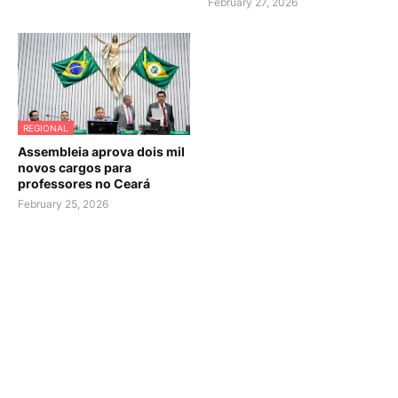
February 27, 2026
REGIONAL
Assembleia aprova dois mil
novos cargos para
professores no Ceará
February 25, 2026