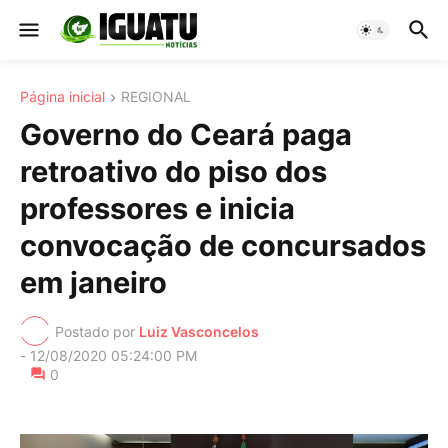
Página inicial
REGIONAL
Governo do Ceará paga
retroativo do piso dos
professores e inicia
convocação de concursados
em janeiro
Postado por
Luiz Vasconcelos
-
12/08/2020 05:24:00 PM
0