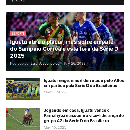
ESPORTE
ESPORTE
Iguatu abre o placar, mas sofre empate
do Sampaio Corrêa e está fora da Série D
2025
Postado por
Luiz Vasconcelos
-
July 26, 2025
Iguatu reage, mas é derrotado pelo Altos
em partida pela Série D do Brasileirão
May 17, 2025
Jogando em casa, Iguatu vence o
Parnahyba e assume a vice-liderança do
grupo A2 da Série D do Brasileiro
May 10, 2025