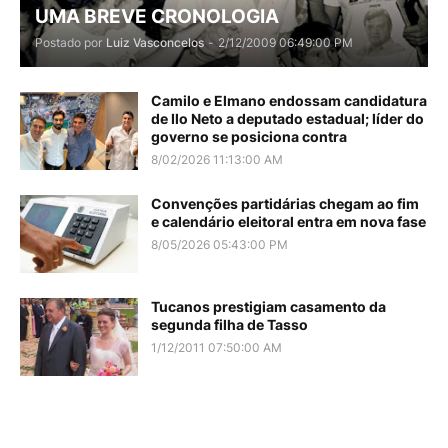
UMA BREVE CRONOLOGIA
Postado por
Luiz Vasconcelos
-
2/12/2009 06:49:00 PM
Camilo e Elmano endossam candidatura
de Ilo Neto a deputado estadual; líder do
governo se posiciona contra
8/02/2026 11:13:00 AM
Convenções partidárias chegam ao fim
e calendário eleitoral entra em nova fase
8/05/2026 05:43:00 PM
Tucanos prestigiam casamento da
segunda filha de Tasso
1/12/2011 07:50:00 AM