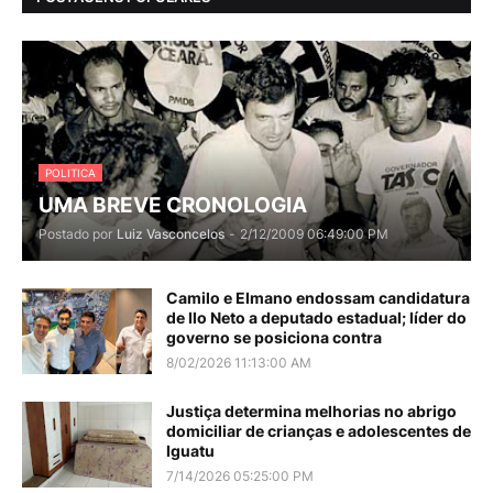
POLITICA
UMA BREVE CRONOLOGIA
Postado por
Luiz Vasconcelos
-
2/12/2009 06:49:00 PM
Camilo e Elmano endossam candidatura
de Ilo Neto a deputado estadual; líder do
governo se posiciona contra
8/02/2026 11:13:00 AM
Justiça determina melhorias no abrigo
domiciliar de crianças e adolescentes de
Iguatu
7/14/2026 05:25:00 PM