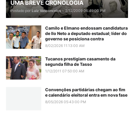
UMA BREVE CRONOLOGIA
Postado por
Luiz Vasconcelos
-
2/12/2009 06:49:00 PM
Camilo e Elmano endossam candidatura
de Ilo Neto a deputado estadual; líder do
governo se posiciona contra
8/02/2026 11:13:00 AM
Tucanos prestigiam casamento da
segunda filha de Tasso
1/12/2011 07:50:00 AM
Convenções partidárias chegam ao fim
e calendário eleitoral entra em nova fase
8/05/2026 05:43:00 PM